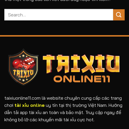
taixiuonline11.com là website chuyên cung cấp các trang
chơi
tài xỉu online
uy tín tại thị trường Việt Nam. Hưỡng
dẫn tải app tài xỉu an toàn và bảo mật. Truy cập ngay để
không bỏ lỡ các khuyến mãi tài xỉu cực hot.