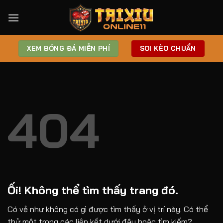
Chuyển
đến
nội
dung
XEM BÓNG ĐÁ MIỄN PHÍ
SOI KÈO CHUẨN
404
Ối! Không thể tìm thấy trang đó.
Có vẻ như không có gì được tìm thấy ở vị trí này. Có thể
thử một trong các liên kết dưới đây hoặc tìm kiếm?