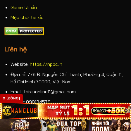
Game tài xỉu
Mẹo chơi tài xỉu
Liên hệ
Website:
https://nppc.in
Địa chỉ: 776 Đ. Nguyễn Chí Thanh, Phường 4, Quận 11,
Hồ Chí Minh 70000, Việt Nam
Email:
taixiuonline11@gmail.com
X [ĐÓNG]
Phone: 090134578
HASTAG: #taixiuonline11com #gametaixiu #taixiuonline
#taixiu #taixiuuytin