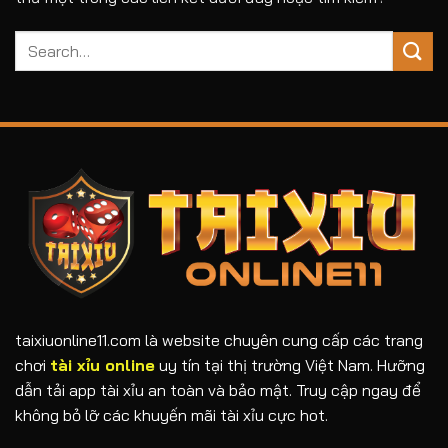
taixiuonline11.com là website chuyên cung cấp các trang
chơi
tài xỉu online
uy tín tại thị trường Việt Nam. Hưỡng
dẫn tải app tài xỉu an toàn và bảo mật. Truy cập ngay để
không bỏ lỡ các khuyến mãi tài xỉu cực hot.